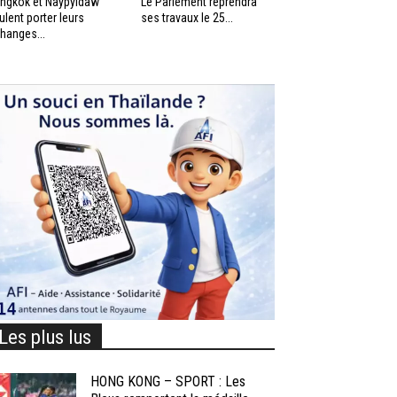
ngkok et Naypyidaw
Le Parlement reprendra
ulent porter leurs
ses travaux le 25...
hanges...
Les plus lus
HONG KONG – SPORT : Les