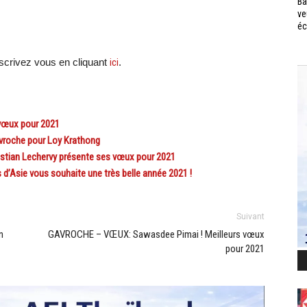
Ba
ve
éc
scri
vez vous en cliquant
ici
.
vœux pour 2021
roche pour Loy Krathong
tian Lechervy présente ses vœux pour 2021
d’Asie vous souhaite une très belle année 2021 !
Suivant
n
GAVROCHE – VŒUX: Sawasdee Pimai ! Meilleurs vœux
pour 2021