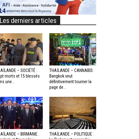
Les derniers articles
AÏLANDE – SOCIÉTÉ :
THAÏLANDE – CANNABIS :
pt morts et 15 blessés
Bangkok veut
ns une...
définitivement tourner la
page de...
AÏLANDE – BIRMANIE :
THAÏLANDE – POLITIQUE :