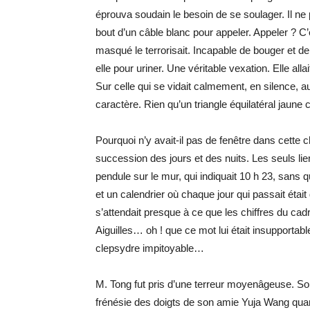
éprouva soudain le besoin de se soulager. Il n
bout d’un câble blanc pour appeler. Appeler ? C’e
masqué le terrorisait. Incapable de bouger et de 
elle pour uriner. Une véritable vexation. Elle al
Sur celle qui se vidait calmement, en silence,
caractère. Rien qu’un triangle équilatéral jaune 
Pourquoi n’y avait-il pas de fenêtre dans cette c
succession des jours et des nuits. Les seuls lie
pendule sur le mur, qui indiquait 10 h 23, sans qu’
et un calendrier où chaque jour qui passait était 
s’attendait presque à ce que les chiffres du cadr
Aiguilles… oh ! que ce mot lui était insupportabl
clepsydre impitoyable…
M. Tong fut pris d’une terreur moyenâgeuse. Son 
frénésie des doigts de son amie Yuja Wang qua