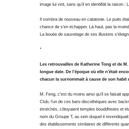
image lui vint, sans qu’il en identifiât la raison 
Il sombra de nouveau en catatonie. Le puits était
chance de s’en échapper. Là-haut, pas la moindr
La bouée de sauvetage de ses illusions s’éloigna
*
Les retrouvailles de Katherine Tong et de M. 
longue date. De l’époque où elle n’était en
chacun la surnommait à cause de son habit d
M. Feng, c’est du moins ainsi qu’il se faisait ap
Club, l’un de ces bars-discothèques avec backro
éméchés, côtoyaient temples bouddhistes et éta
nom du Groupe T, au sein duquel il revendiquait
des établissements similaires de différents quart