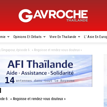
omie
Opinions Et Débats
Vivre En Thaïlande
L’ Asie En Euro
Gavroche
ingapour, épisode 6 : « Angoisse et rendez-vous douteux »
Thaïlande
e 6 : « Angoisse et rendez-vous douteux »