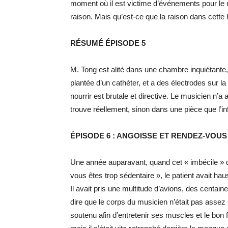
moment où il est victime d’événements pour le mo
raison. Mais qu’est-ce que la raison dans cette h
RÉSUMÉ ÉPISODE 5
M. Tong est alité dans une chambre inquiétante, l
plantée d’un cathéter, et a des électrodes sur la p
nourrir est brutale et directive. Le musicien n’a au
trouve réellement, sinon dans une pièce que l’inf
ÉPISODE 6 : ANGOISSE ET RENDEZ-VOU
Une année auparavant, quand cet « imbécile » de m
vous êtes trop sédentaire », le patient avait ha
Il avait pris une multitude d’avions, des centain
dire que le corps du musicien n’était pas assez 
soutenu afin d’entretenir ses muscles et le bon