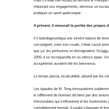
mais il s’était vite retranché derrière le manq
réduisant ses engagements, devenus un esclavage
pratiquer un sport quelconque.
A présent, il mesurait la portée des propos d
Il s’autodiagnostiqua une sévère baisse de tens
son poignet, voire son coude, s’était cassé pour
que ça, les perfusions en témoignaient. Groggy
2005, il se recroquevilla en un silence épais. U
acouphènes auraient été les bienvenus.
Le temps passa, incalculable, alourdi par les séd
Les épaules de M. Tong tressautèrent subitemen
le sifflement de bombes lâchées par des avions 
d’immeubles qui s’effondrent et les hurlements d
complètement trempé. Il voulut s’éponger le fron