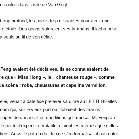
: Le couloir dans l’asile de Van Gogh.
 trop profond, les parois trop glissantes pour avoir une
e étoile. Des gongs saturaient ses tympans. Il lâcha prise.
 seule au fil de son délire.
Feng avaient été décisives. Ils se connaissaient de
core que « Miss Hong », la « chanteuse rouge », comme
e scène : robe, chaussures et capeline vermillon.
peler, venait à date fixe prélever sa dime au LET IT BEatles
om qui, sur le vieux port où titubaient des marins
lages de durians. Les conditions qu’imposait M. Feng au
 le poste d’expert-comptable, étaient les mêmes que celles
iers. Aussi le patron du club ne s’en formalisait-il pas outre