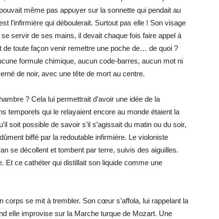
e pouvait même pas appuyer sur la sonnette qui pendait au
st l’infirmière qui déboulerait. Surtout pas elle ! Son visage
se servir de ses mains, il devait chaque fois faire appel à
lait de toute façon venir remettre une poche de… de quoi ?
 aucune formule chimique, aucun code-barres, aucun mot ni
cerné de noir, avec une tête de mort au centre.
hambre ? Cela lui permettrait d’avoir une idée de la
ns temporels qui le relayaient encore au monde étaient la
il soit possible de savoir s’il s’agissait du matin ou du soir,
dûment biffé par la redoutable infirmière. Le violoniste
an se décollent et tombent par terre, suivis des aiguilles.
e. Et ce cathéter qui distillait son liquide comme une
corps se mit à trembler. Son cœur s’affola, lui rappelant la
nd elle improvise sur la Marche turque de Mozart. Une