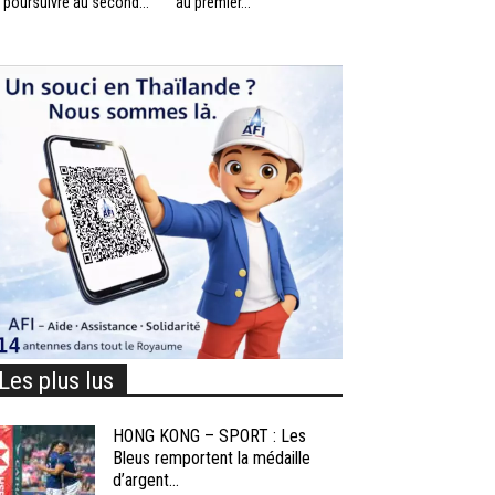
 poursuivre au second...
au premier...
Les plus lus
HONG KONG – SPORT : Les
Bleus remportent la médaille
d’argent...