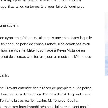
ue de temps pour ne pas persévérer. N’empêche qu’en
, il aurait eu du temps à lui pour faire du jogging ou
u praticien.
ion ayant entraîné un malaise, puis une chute dans laquelle
 finir par une perte de connaissance. Il ne devait pas avoir
, hors service, tel Mike Tyson face à Kevin McBride en
n pilori de silence. Une torture pour un musicien. Même des
atifs.
t. Croyant entendre des sirènes de pompiers ou de police,
tonitruants, la déflagration d’un pain de C4, le grondement
’enfants brûlés par le napalm, M. Tong se réveilla
t, mais ses bras immobilisés ne le lui permettaient pas. Il