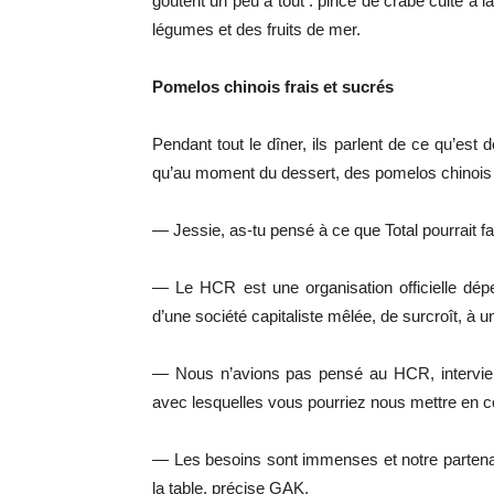
goûtent un peu à tout : pince de crabe cuite à l
légumes et des fruits de mer.
Pomelos chinois frais et sucrés
Pendant tout le dîner, ils parlent de ce qu’est d
qu’au moment du dessert, des pomelos chinois f
— Jessie, as-tu pensé à ce que Total pourrait f
— Le HCR est une organisation officielle dép
d’une société capitaliste mêlée, de surcroît, à u
— Nous n’avions pas pensé au HCR, intervient
avec lesquelles vous pourriez nous mettre en c
— Les besoins sont immenses et notre partenair
la table, précise GAK.