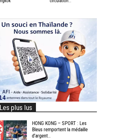
ngkok
circulation...
Les plus lus
HONG KONG – SPORT : Les
Bleus remportent la médaille
d’argent...