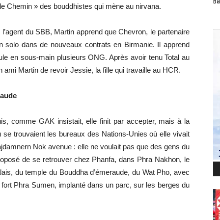
Ba
oble Chemin » des bouddhistes qui mène au nirvana.
 l’agent du SBB, Martin apprend que Chevron, le partenaire
 en solo dans de nouveaux contrats en Birmanie. Il apprend
pule en sous-main plusieurs ONG. Après avoir tenu Total au
ami Martin de revoir Jessie, la fille qui travaille au HCR.
raude
 puis, comme GAK insistait, elle finit par accepter, mais à la
ù se trouvaient les bureaux des Nations-Unies où elle vivait
 Rajdamnern Nok avenue : elle ne voulait pas que des gens du
proposé de se retrouver chez Phanfa, dans Phra Nakhon, le
d Palais, du temple du Bouddha d’émeraude, du Wat Pho, avec
fort Phra Sumen, implanté dans un parc, sur les berges du