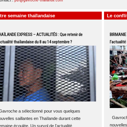
pdf@gavroche-thailande.com
tre semaine thaïlandaise
Le confl
HAÏLANDE EXPRESS – ACTUALITÉS : Que retenir de
BIRMANIE 
actualité thaïlandaise du 8 au 14 septembre ?
l’actualit
avroche a sélectionné pour vous quelques
Gavroche
ouvelles saillantes en Thaïlande durant cette
nouvelles
emaine écoulée. Un survol de l'actualité