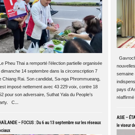
Gavroche
e Pheu Thai a remporté l’élection partielle organisée
nouvelles
e dimanche 14 septembre dans la circonscription 7
semaine é
e Chiang Rai. Son candidat, Sa-nga Phrommueang,
indispens
’est imposé nettement avec 43 229 voix, contre 18
pays d'A
52 pour son adversaire, Suthat Yala du People’s
réaffirmé
arty. C...
ASIE – ÉTA
HAÏLANDE – FOCUS : Du 6 au 13 septembre sur les réseaux
le viseur 
ociaux