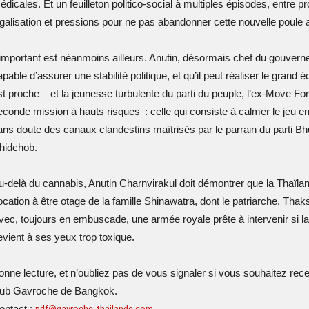
édicales. Et un feuilleton politico-social à multiples épisodes, entre 
égalisation et pressions pour ne pas abandonner cette nouvelle poule
’important est néanmoins ailleurs. Anutin, désormais chef du gouvernem
pable d’assurer une stabilité politique, et qu’il peut réaliser le grand 
st proche – et la jeunesse turbulente du parti du peuple, l’ex-Move Fo
econde mission à hauts risques : celle qui consiste à calmer le jeu en
ans doute des canaux clandestins maîtrisés par le parrain du parti Bh
hidchob.
u-delà du cannabis, Anutin Charnvirakul doit démontrer que la Thaïlan
ocation à être otage de la famille Shinawatra, dont le patriarche, Tha
vec, toujours en embuscade, une armée royale prête à intervenir si la
evient à ses yeux trop toxique.
onne lecture, et n’oubliez pas de vous signaler si vous souhaitez rec
lub Gavroche de Bangkok.
ontact :