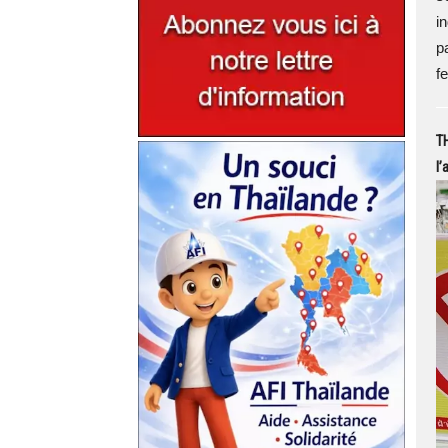
i
p
fe
TH
l’