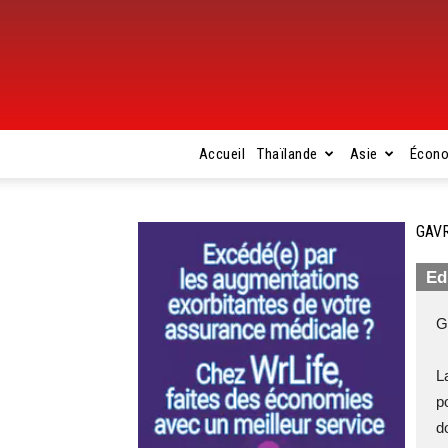
Accueil
Thaïlande
Asie
Écon
GAVR
Ed
G
L
p
do