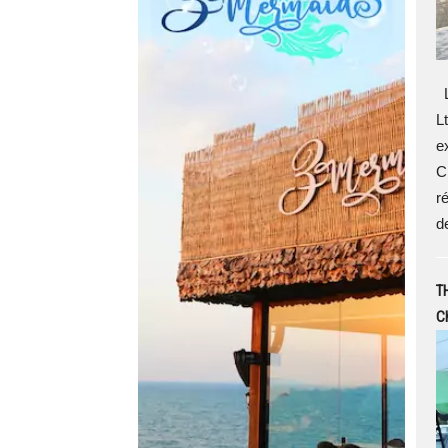
L
L
e
C
ré
d
TH
Ch