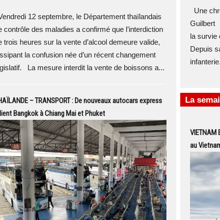
Une chro
endredi 12 septembre, le Département thaïlandais
Guilbert 
e contrôle des maladies a confirmé que l’interdiction
la survie
e trois heures sur la vente d’alcool demeure valide,
Depuis sa
issipant la confusion née d’un récent changement
infanteri
égislatif. La mesure interdit la vente de boissons a...
La semai
HAÏLANDE – TRANSPORT : De nouveaux autocars express
lient Bangkok à Chiang Mai et Phuket
VIETNAM EX
au Vietnam