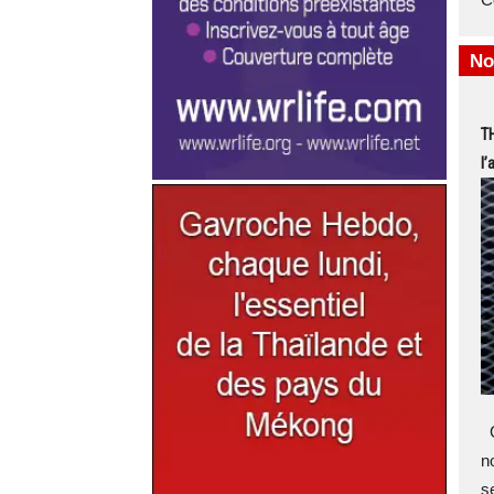
No
T
l’
G
n
s