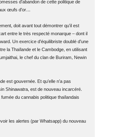
promesses d’abandon de cette politique de
 aux œufs d’or…
ent, doit avant tout démontrer qu’il est
écart entre le très respecté monarque – dont il
rward. Un exercice d’équilibriste doublé d’une
tre la Thaïlande et le Cambodge, en utilisant
umjaithai, le chef du clan de Buriram, Newin
de est gouvernée. Et qu’elle n’a pas
ksin Shinawatra, est de nouveau incarcéré.
 fumée du cannabis politique thaïlandais
evoir les alertes (par Whatsapp) du nouveau