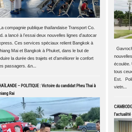
a compagnie publique thaïlandaise Transport Co.
td. a lancé à l'essai deux nouvelles lignes d'autocar
xpress. Ces services spéciaux relient Bangkok à
Gavroche
hiang Mai et Bangkok à Phuket, dans le but de
nouvelles
duire la durée des trajets et d’améliorer le confort
écoulée. 
es passagers. &n...
tous ceux
Est. Poli
AÏLANDE – POLITIQUE : Victoire du candidat Pheu Thai à
vietn...
iang Rai
CAMBODGE 
l’actualit