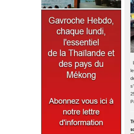
L
l
d
s
2
P
T
s