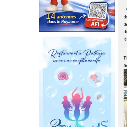
V
d
d
d
l
T
re