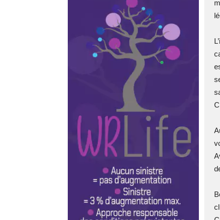
m
l
L
ca
e
s
s
C
A
v
A
d
B
c
C