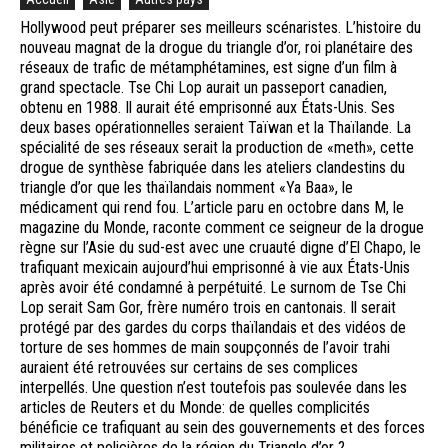
Hollywood peut préparer ses meilleurs scénaristes. L’histoire du
nouveau magnat de la drogue du triangle d’or, roi planétaire des
réseaux de trafic de métamphétamines, est signe d’un film à
grand spectacle. Tse Chi Lop aurait un passeport canadien,
obtenu en 1988. Il aurait été emprisonné aux États-Unis. Ses
deux bases opérationnelles seraient Taïwan et la Thaïlande. La
spécialité de ses réseaux serait la production de «meth», cette
drogue de synthèse fabriquée dans les ateliers clandestins du
triangle d’or que les thaïlandais nomment «Ya Baa», le
médicament qui rend fou. L’article paru en octobre dans M, le
magazine du Monde, raconte comment ce seigneur de la drogue
règne sur l’Asie du sud-est avec une cruauté digne d’El Chapo, le
trafiquant mexicain aujourd’hui emprisonné à vie aux États-Unis
après avoir été condamné à perpétuité. Le surnom de Tse Chi
Lop serait Sam Gor, frère numéro trois en cantonais. Il serait
protégé par des gardes du corps thaïlandais et des vidéos de
torture de ses hommes de main soupçonnés de l’avoir trahi
auraient été retrouvées sur certains de ses complices
interpellés. Une question n’est toutefois pas soulevée dans les
articles de Reuters et du Monde: de quelles complicités
bénéficie ce trafiquant au sein des gouvernements et des forces
militaires et policières de la région du Triangle d’or ?