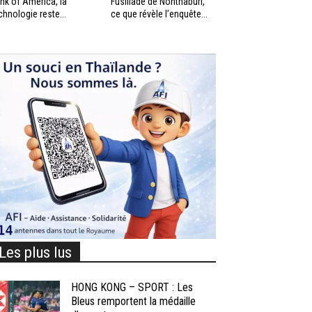
nk of America, la
Fusillade de Nonthaburi,
chnologie reste...
ce que révèle l’enquête...
Les plus lus
HONG KONG – SPORT : Les
Bleus remportent la médaille