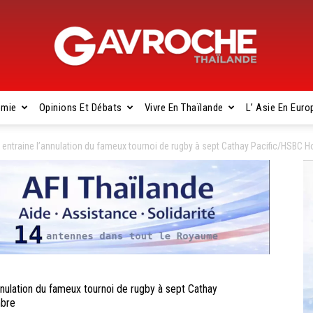
omie
Opinions Et Débats
Vivre En Thaïlande
L’ Asie En Euro
Gavroche
ntraine l’annulation du fameux tournoi de rugby à sept Cathay Pacific/HSBC
Thaïlande
ulation du fameux tournoi de rugby à sept Cathay
mbre