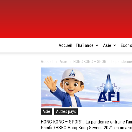
Accueil
Thaïlande
Asie
Écon
Accueil
Asie
HONG KONG – SPORT : La pandémie e
Asie
Autres pays
HONG KONG – SPORT : La pandémie entraine l’ann
Pacific/HSBC Hong Kong Sevens 2021 en nove