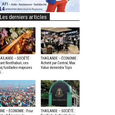
Les derniers articles
AÏLANDE – SOCIÉTÉ :
THAÏLANDE – ÉCONOMIE :
ant Nonthaburi, ces
Acheté par Central, Max
nq fusillades majeures
Value deviendra Tops
...
INE – ÉCONOMIE : Pour
THAÏLANDE – SOCIÉTÉ :