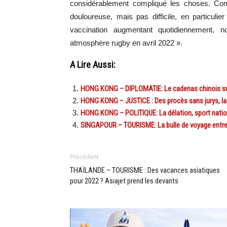
considérablement compliqué les choses. Com
douloureuse, mais pas difficile, en particuli
vaccination augmentant quotidiennement, 
atmosphère rugby en avril 2022 ».
A Lire Aussi:
HONG KONG – DIPLOMATIE: Le cadenas chinois su
HONG KONG – JUSTICE : Des procès sans jurys, l
HONG KONG – POLITIQUE: La délation, sport nation
SINGAPOUR – TOURISME: La bulle de voyage entre l
Précédent
THAÏLANDE – TOURISME : Des vacances asiatiques
pour 2022 ? Asiajet prend les devants