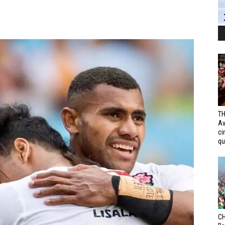
TH
Av
ci
qui
CH