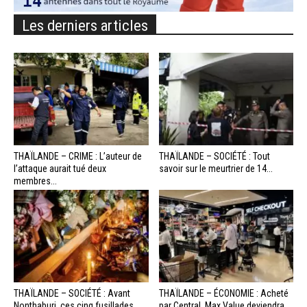
Les derniers articles
THAÏLANDE – CRIME : L’auteur de
THAÏLANDE – SOCIÉTÉ : Tout
l’attaque aurait tué deux
savoir sur le meurtrier de 14...
membres...
THAÏLANDE – SOCIÉTÉ : Avant
THAÏLANDE – ÉCONOMIE : Acheté
Nonthaburi, ces cinq fusillades
par Central, Max Value deviendra