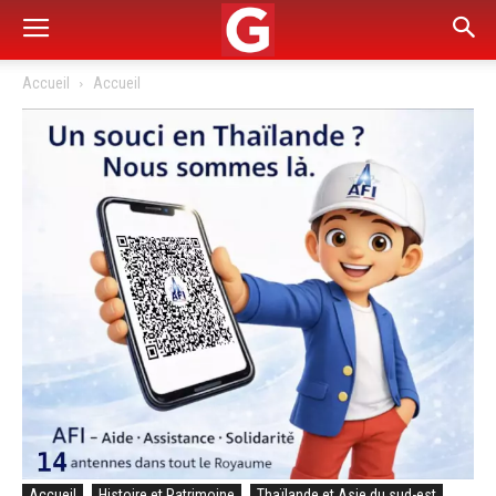
Accueil
Accueil
Accueil
Histoire et Patrimoine
Thaïlande et Asie du sud-est