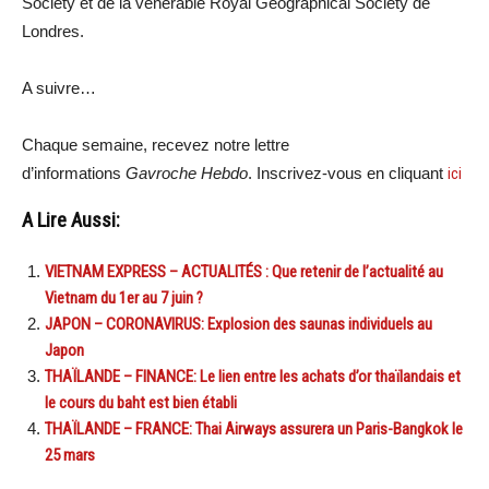
Society et de la vénérable Royal Geographical Society de
Londres.
A suivre…
Chaque semaine, recevez notre lettre
d’informations
Gavroche Hebdo
. Inscrivez-vous en cliquant
ici
A Lire Aussi:
VIETNAM EXPRESS – ACTUALITÉS : Que retenir de l’actualité au
Vietnam du 1er au 7 juin ?
JAPON – CORONAVIRUS: Explosion des saunas individuels au
Japon
THAÏLANDE – FINANCE: Le lien entre les achats d’or thaïlandais et
le cours du baht est bien établi
THAÏLANDE – FRANCE: Thai Airways assurera un Paris-Bangkok le
25 mars