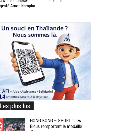
activiste anti-lèse-
dans une...
jesté Arnon Nampha...
Les plus lus
HONG KONG – SPORT : Les
Bleus remportent la médaille