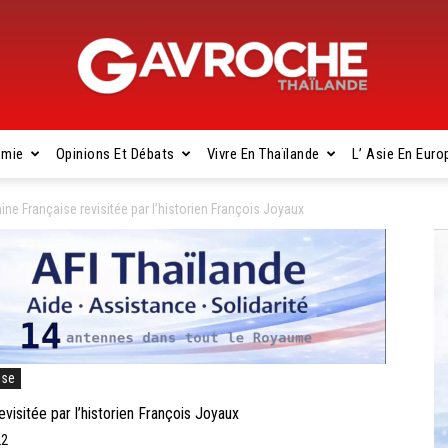
omie
Opinions Et Débats
Vivre En Thaïlande
L’ Asie En Euro
Gavroche
ne Française revisitée par l’historien François Joyaux
Thaïlande
ise
isitée par l’historien François Joyaux
22