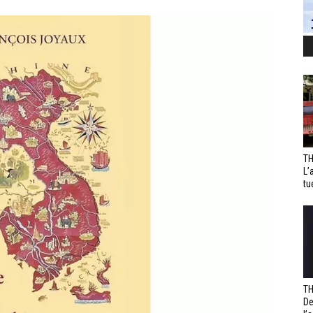
TH
L’
tu
TH
De