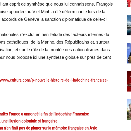
illant esprit de synthèse que nous lui connaissons, François
se apportée au Viet Minh a été déterminante lors de la
s accords de Genève la sanction diplomatique de celle-ci.
ationales n’exclut en rien l’étude des facteurs internes du
sions catholiques, de la Marine, des Républicains et, surtout,
ation, et sur le rôle de la montée des nationalismes dans
uteur nous propose ici une synthèse globale sur près de cent
/www.cultura.com/p-nouvelle-histoire-de-l-indochine-francaise-
ès France a annoncé la fin de l’Indochine Française
e illusion coloniale si française
n’en finit pas de planer sur la mémoire française en Asie