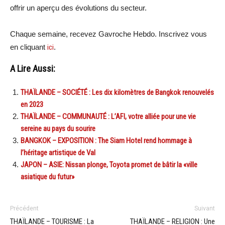
offrir un aperçu des évolutions du secteur.
Chaque semaine, recevez Gavroche Hebdo. Inscrivez vous
en cliquant
ici
.
A Lire Aussi:
THAÏLANDE – SOCIÉTÉ : Les dix kilomètres de Bangkok renouvelés
en 2023
THAÏLANDE – COMMUNAUTÉ : L’AFI, votre alliée pour une vie
sereine au pays du sourire
BANGKOK – EXPOSITION : The Siam Hotel rend hommage à
l’héritage artistique de Val
JAPON – ASIE: Nissan plonge, Toyota promet de bâtir la «ville
asiatique du futur»
Précédent
Suivant
THAÏLANDE – TOURISME : La
THAÏLANDE – RELIGION : Une