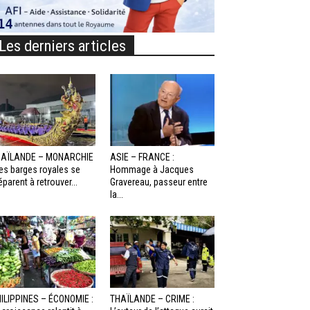
Les derniers articles
HAÏLANDE – MONARCHIE
ASIE – FRANCE :
Les barges royales se
Hommage à Jacques
éparent à retrouver...
Gravereau, passeur entre
la...
ILIPPINES – ÉCONOMIE :
THAÏLANDE – CRIME :