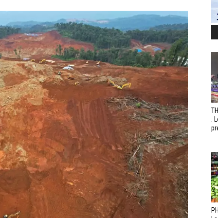
T
: 
pr
PH