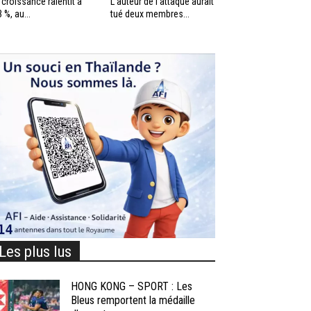
 croissance ralentit à
L’auteur de l’attaque aurait
3 %, au...
tué deux membres...
Les plus lus
HONG KONG – SPORT : Les
Bleus remportent la médaille