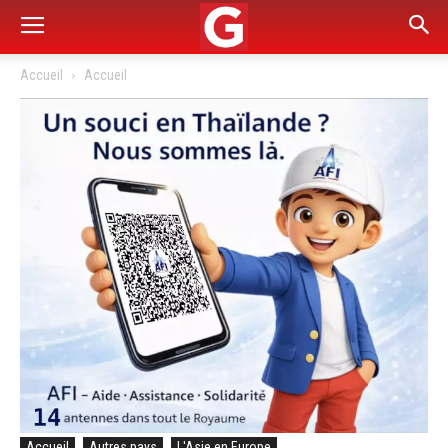
Accueil
Accueil
Accueil
Autres pays
L'Asie en Europe