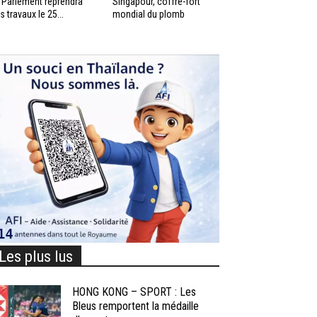
 Parlement reprendra
Singapour, coffre-fort
s travaux le 25...
mondial du plomb
Les plus lus
HONG KONG – SPORT : Les
Bleus remportent la médaille