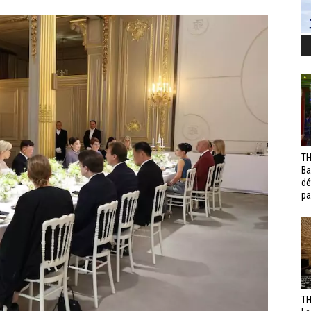
TH
Ba
dé
pa
TH