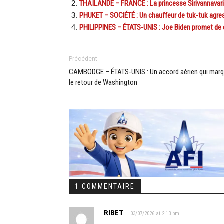
THAÏLANDE – FRANCE : La princesse Sirivannavari m
PHUKET – SOCIÉTÉ : Un chauffeur de tuk-tuk agres
PHILIPPINES – ÉTATS-UNIS : Joe Biden promet de dé
Précédent
CAMBODGE – ÉTATS-UNIS : Un accord aérien qui mar
le retour de Washington
1 COMMENTAIRE
RIBET
03/07/2026 at 2:13 pm