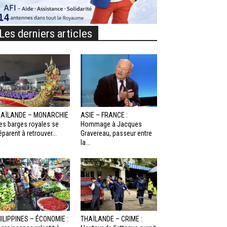
Les derniers articles
HAÏLANDE – MONARCHIE
ASIE – FRANCE :
Les barges royales se
Hommage à Jacques
éparent à retrouver...
Gravereau, passeur entre
la...
ILIPPINES – ÉCONOMIE :
THAÏLANDE – CRIME :