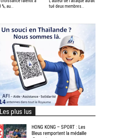
 croissance ralentit à
L’auteur de l’attaque aurait
3 %, au...
tué deux membres...
Les plus lus
HONG KONG – SPORT : Les
Bleus remportent la médaille