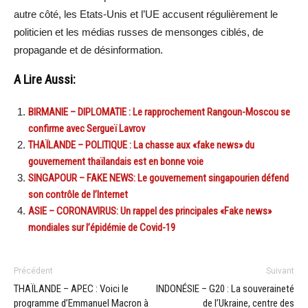
autre côté, les Etats-Unis et l’UE accusent régulièrement le
politicien et les médias russes de mensonges ciblés, de
propagande et de désinformation.
A Lire Aussi:
BIRMANIE – DIPLOMATIE : Le rapprochement Rangoun-Moscou se
confirme avec Sergueï Lavrov
THAÏLANDE – POLITIQUE : La chasse aux «fake news» du
gouvernement thaïlandais est en bonne voie
SINGAPOUR – FAKE NEWS: Le gouvernement singapourien défend
son contrôle de l’Internet
ASIE – CORONAVIRUS: Un rappel des principales «Fake news»
mondiales sur l’épidémie de Covid-19
Précédent
Suivant
THAÏLANDE – APEC : Voici le
INDONÉSIE – G20 : La souveraineté
programme d’Emmanuel Macron à
de l’Ukraine, centre des