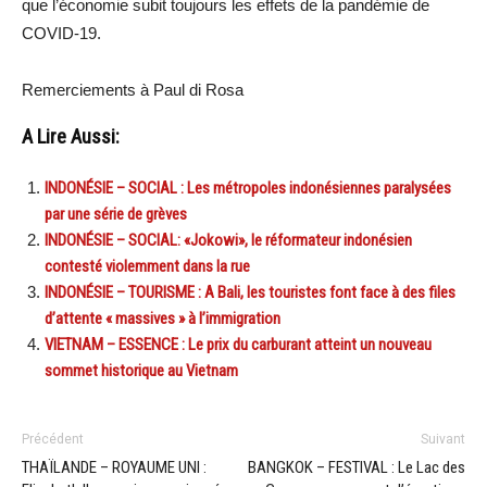
que l’économie subit toujours les effets de la pandémie de
COVID-19.
Remerciements à Paul di Rosa
A Lire Aussi:
INDONÉSIE – SOCIAL : Les métropoles indonésiennes paralysées
par une série de grèves
INDONÉSIE – SOCIAL: «Jokowi», le réformateur indonésien
contesté violemment dans la rue
INDONÉSIE – TOURISME : A Bali, les touristes font face à des files
d’attente « massives » à l’immigration
VIETNAM – ESSENCE : Le prix du carburant atteint un nouveau
sommet historique au Vietnam
Précédent
Suivant
THAÏLANDE – ROYAUME UNI :
BANGKOK – FESTIVAL : Le Lac des