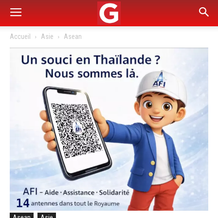
Accueil
Asie
Asean
Asean
Asie