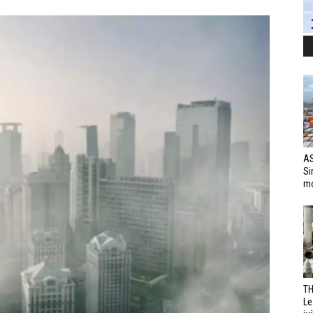
AS
Si
mo
TH
Le