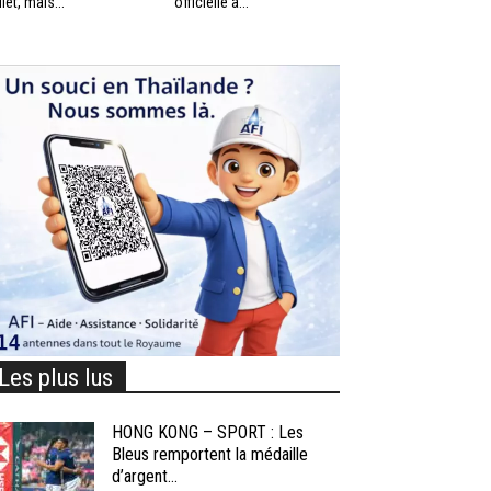
llet, mais...
officielle à...
Les plus lus
HONG KONG – SPORT : Les
Bleus remportent la médaille
d’argent...