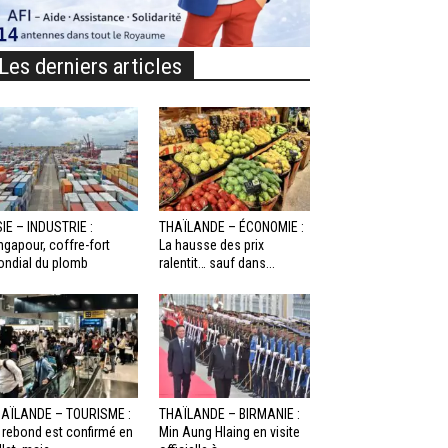
Les derniers articles
IE – INDUSTRIE :
THAÏLANDE – ÉCONOMIE :
ngapour, coffre-fort
La hausse des prix
ndial du plomb
ralentit… sauf dans...
AÏLANDE – TOURISME :
THAÏLANDE – BIRMANIE :
 rebond est confirmé en
Min Aung Hlaing en visite