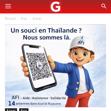
Accueil
Asie
Asean
Asean
Asie