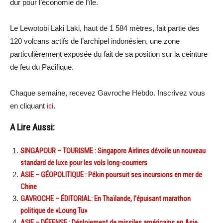
dur pour l’économie de l’île.
Le Lewotobi Laki Laki, haut de 1 584 mètres, fait partie des
120 volcans actifs de l’archipel indonésien, une zone
particulièrement exposée du fait de sa position sur la ceinture
de feu du Pacifique.
Chaque semaine, recevez Gavroche Hebdo. Inscrivez vous
en cliquant
ici
.
A Lire Aussi:
SINGAPOUR – TOURISME : Singapore Airlines dévoile un nouveau
standard de luxe pour les vols long-courriers
ASIE – GÉOPOLITIQUE : Pékin poursuit ses incursions en mer de
Chine
GAVROCHE – ÉDITORIAL: En Thaïlande, l’épuisant marathon
politique de «Loung Tu»
ASIE – DÉFENSE : Déploiement de missiles américains en Asie