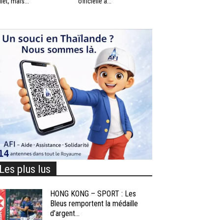
llet, mais...
officielle à...
Les plus lus
HONG KONG – SPORT : Les
Bleus remportent la médaille
d’argent...