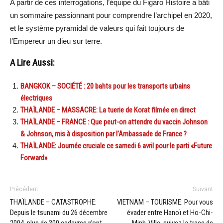
A partir de ces interrogations, l’équipe du Figaro Histoire a bâti
un sommaire passionnant pour comprendre l’archipel en 2020,
et le système pyramidal de valeurs qui fait toujours de
l’Empereur un dieu sur terre.
A Lire Aussi:
BANGKOK – SOCIÉTÉ : 20 bahts pour les transports urbains
électriques
THAÏLANDE – MASSACRE: La tuerie de Korat filmée en direct
THAÏLANDE – FRANCE : Que peut-on attendre du vaccin Johnson
& Johnson, mis à disposition par l’Ambassade de France ?
THAÏLANDE: Journée cruciale ce samedi 6 avril pour le parti «Future
Forward»
Précédent
Suivant
THAÏLANDE – CATASTROPHE:
VIETNAM – TOURISME: Pour vous
Depuis le tsunami du 26 décembre
évader entre Hanoï et Ho-Chi-