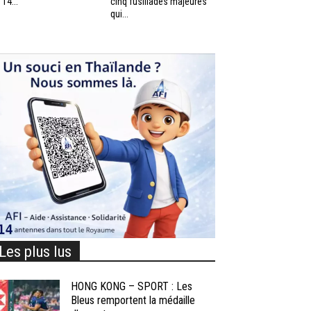
 14...
cinq fusillades majeures
qui...
Les plus lus
HONG KONG – SPORT : Les
Bleus remportent la médaille