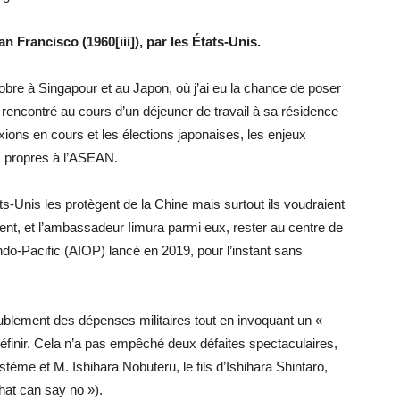
an Francisco (1960[iii]), par les États-Unis.
bre à Singapour et au Japon, où j’ai eu la chance de poser
rencontré au cours d’un déjeuner de travail à sa résidence
exions en cours et les élections japonaises, les enjeux
ux propres à l’ASEAN.
s-Unis les protègent de la Chine mais surtout ils voudraient
itent, et l’ambassadeur Iimura parmi eux, rester au centre de
Indo-Pacific (AIOP) lancé en 2019, pour l’instant sans
ublement des dépenses militaires tout en invoquant un «
éfinir. Cela n’a pas empêché deux défaites spectaculaires,
stème et M. Ishihara Nobuteru, le fils d’Ishihara Shintaro,
that can say no »).