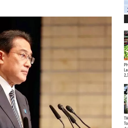
PH
La
2,
TH
To