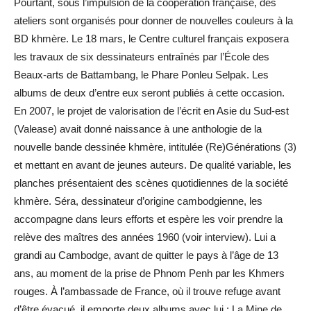
Pourtant, sous l’impulsion de la coopération française, des
ateliers sont organisés pour donner de nouvelles couleurs à la
BD khmère. Le 18 mars, le Centre culturel français exposera
les travaux de six dessinateurs entraînés par l’École des
Beaux-arts de Battambang, le Phare Ponleu Selpak. Les
albums de deux d’entre eux seront publiés à cette occasion.
En 2007, le projet de valorisation de l’écrit en Asie du Sud-est
(Valease) avait donné naissance à une anthologie de la
nouvelle bande dessinée khmère, intitulée (Re)Générations (3)
et mettant en avant de jeunes auteurs. De qualité variable, les
planches présentaient des scènes quotidiennes de la société
khmère. Séra, dessinateur d’origine cambodgienne, les
accompagne dans leurs efforts et espère les voir prendre la
relève des maîtres des années 1960 (voir interview). Lui a
grandi au Cambodge, avant de quitter le pays à l’âge de 13
ans, au moment de la prise de Phnom Penh par les Khmers
rouges. À l’ambassade de France, où il trouve refuge avant
d’être évacué, il emporte deux albums avec lui : La Mine de