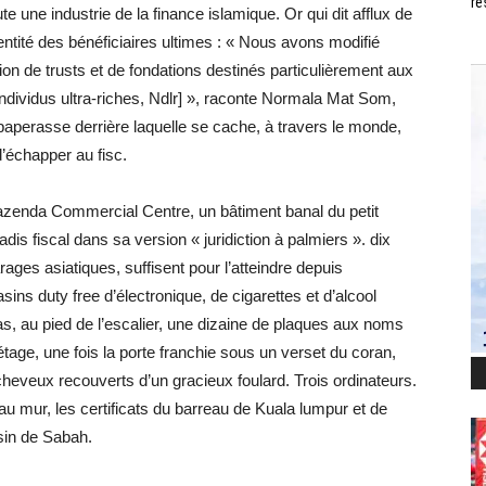
ré
une industrie de la finance islamique. Or qui dit afflux de
identité des bénéficiaires ultimes : « Nous avons modifié
tion de trusts et de fondations destinés particulièrement aux
s individus ultra-riches, Ndlr] », raconte Normala Mat Som,
paperasse derrière laquelle se cache, à travers le monde,
’échapper au fisc.
azenda Commercial Centre, un bâtiment banal du petit
is fiscal dans sa version « juridiction à palmiers ». dix
ages asiatiques, suffisent pour l’atteindre depuis
ins duty free d’électronique, de cigarettes et d’alcool
as, au pied de l’escalier, une dizaine de plaques aux noms
étage, une fois la porte franchie sous un verset du coran,
cheveux recouverts d’un gracieux foulard. Trois ordinateurs.
au mur, les certificats du barreau de Kuala lumpur et de
isin de Sabah.