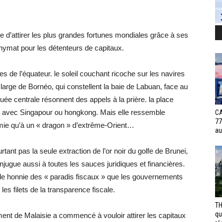
ve d’attirer les plus grandes fortunes mondiales grâce à ses
onymat pour les détenteurs de capitaux.
s de l’équateur. le soleil couchant ricoche sur les navires
 large de Bornéo, qui constellent la baie de Labuan, face au
uée centrale résonnent des appels à la prière. la place
jour avec Singapour ou hongkong. Mais elle ressemble
CA
77
mie qu’à un « dragon » d’extrême-Orient…
au
ant pas la seule extraction de l’or noir du golfe de Brunei,
njugue aussi à toutes les sauces juridiques et financières.
ille honnie des « paradis fiscaux » que les gouvernements
es filets de la transparence fiscale.
TH
qu
ement de Malaisie a commencé à vouloir attirer les capitaux