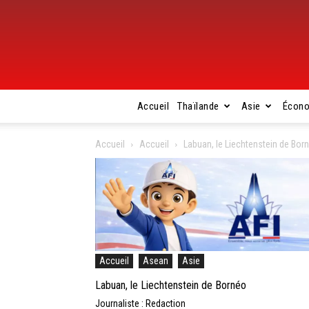
Accueil
Thaïlande
Asie
Écon
Accueil
Accueil
Labuan, le Liechtenstein de Bor
Accueil
Asean
Asie
Labuan, le Liechtenstein de Bornéo
Journaliste : Redaction