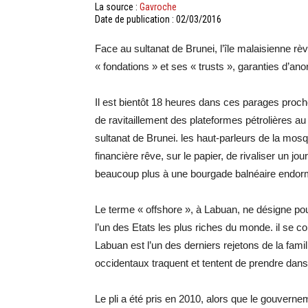
La source :
Gavroche
Date de publication : 02/03/2016
Face au sultanat de Brunei, l’île malaisienne rè
« fondations » et ses « trusts », garanties d’an
Il est bientôt 18 heures dans ces parages proche
de ravitaillement des plateformes pétrolières au
sultanat de Brunei. les haut-parleurs de la mosq
financière rêve, sur le papier, de rivaliser un 
beaucoup plus à une bourgade balnéaire endor
Le terme « offshore », à Labuan, ne désigne pourt
l’un des Etats les plus riches du monde. il se co
Labuan est l’un des derniers rejetons de la fam
occidentaux traquent et tentent de prendre dans l
Le pli a été pris en 2010, alors que le gouvern