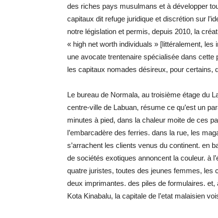
des riches pays musulmans et à développer toute 
capitaux dit refuge juridique et discrétion sur l’
notre législation et permis, depuis 2010, la créa
« high net worth individuals » [littéralement, le
une avocate trentenaire spécialisée dans cette 
les capitaux nomades désireux, pour certains, d
Le bureau de Normala, au troisième étage du L
centre-ville de Labuan, résume ce qu’est un parad
minutes à pied, dans la chaleur moite de ces par
l’embarcadère des ferries. dans la rue, les magas
s’arrachent les clients venus du continent. en b
de sociétés exotiques annoncent la couleur. à l’
quatre juristes, toutes des jeunes femmes, les 
deux imprimantes. des piles de formulaires. et, 
Kota Kinabalu, la capitale de l’etat malaisien vo