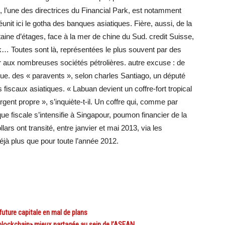
 l’une des directrices du Financial Park, est notamment
éunit ici le gotha des banques asiatiques. Fière, aussi, de la
aine d’étages, face à la mer de chine du Sud. credit Suisse,
Toutes sont là, représentées le plus souvent par des
cier aux nombreuses sociétés pétrolières. autre excuse : de
que. des « paravents », selon charles Santiago, un député
 fiscaux asiatiques. « Labuan devient un coffre-fort tropical
gent propre », s’inquiète-t-il. Un coffre qui, comme par
ue fiscale s’intensifie à Singapour, poumon financier de la
lars ont transité, entre janvier et mai 2013, via les
déjà plus que pour toute l’année 2012.
uture capitale en mal de plans
lockchain» mieux partagée au sein de l’ASEAN