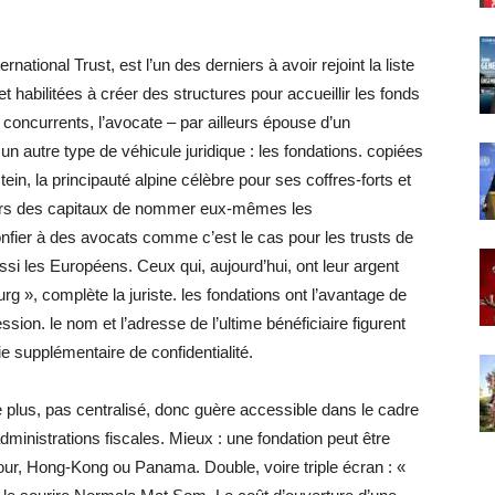
tional Trust, est l’un des derniers à avoir rejoint la liste
 habilitées à créer des structures pour accueillir les fonds
 concurrents, l’avocate – par ailleurs épouse d’un
n autre type de véhicule juridique : les fondations. copiées
ein, la principauté alpine célèbre pour ses coffres-forts et
eurs des capitaux de nommer eux-mêmes les
confier à des avocats comme c’est le cas pour les trusts de
aussi les Européens. Ceux qui, aujourd’hui, ont leur argent
 », complète la juriste. les fondations ont l’avantage de
ion. le nom et l’adresse de l’ultime bénéficiaire figurent
ie supplémentaire de confidentialité.
e plus, pas centralisé, donc guère accessible dans le cadre
ministrations fiscales. Mieux : une fondation peut être
ur, Hong-Kong ou Panama. Double, voire triple écran : «