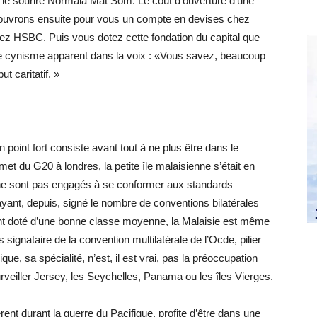
 le sourire Normala Mat Som. Le coût d’ouverture d’une
us ouvrons ensuite pour vous un compte en devises chez
ez HSBC. Puis vous dotez cette fondation du capital que
de cynisme apparent dans la voix : «Vous savez, beaucoup
t caritatif. »
n point fort consiste avant tout à ne plus être dans le
et du G20 à londres, la petite île malaisienne s’était en
ui ne sont pas engagés à se conformer aux standards
ayant, depuis, signé le nombre de conventions bilatérales
nt doté d’une bonne classe moyenne, la Malaisie est même
s signataire de la convention multilatérale de l’Ocde, pilier
que, sa spécialité, n’est, il est vrai, pas la préoccupation
veiller Jersey, les Seychelles, Panama ou les îles Vierges.
nt durant la guerre du Pacifique, profite d’être dans une