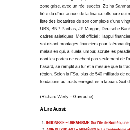
zone grise. avec un réel succès. Zizina Sahmat,
fière du dîner annuel de la finance offshore qui r
liste des locataires de son complexe d’une vingt
UBS, BNP Paribas, JP Morgan, Deutsche Bank… 
cadres asiatiques. Motif officiel : l’appui finan
soi-disant montages financiers pour l’aéronauti
malaisien qui, à Kuala lumpur, scrute les paradis
dont les portes ne cachent pas seulement de l’ar
hasard, se remplit au fur et à mesure que la traq
région. Selon la FSa, plus de 540 milliards de dol
fondations ou trusts enregistrés à labuan. Soit 
(Richard Werly – Gavroche)
A Lire Aussi:
INDONESIE – URBANISME: Sur l’île de Bornéo, une f
ASIE DU SUD-EST – NUMÉRIQUE: La technologie «b