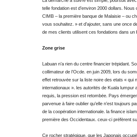
La démarche à suivre est simple, poursuit avec
telle fondation est d’environ 2000 dollars. No
CIMB – la première banque de Malaisie – ou ch
vous souhaitez. » et d’ajouter, sans une once 
de mes clients utilisent ces fondations dans un bu
Zone grise
Labuan n’a rien du centre financier trépidant. So
collimateur de l’Ocde. en juin 2009, lors du somm
effet retrouvée sur la liste noire des etats « q
internationaux ». les autorités de Kuala lumpur 
requis, la pression est retombée. Pays émerge
parvenue à faire oublier qu’elle n’est toujours pa
de la coopération internationale. la finance islami
première des Occidentaux. ceux-ci préfèrent sur
Ce rocher stratégique, que les Japonais occupère