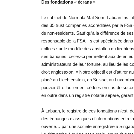
Des fondations « écrans »
Le cabinet de Normala Mat Som, Labuan Ins interna
des 35 trust companies accréditées par la FSa et
de non-résidents. Sauf qu’à la différence de ses
responsable de la FSA – s’est spécialisée dans u
collées sur le modèle des anstalten du liechtenst
ses banques, celles-ci permettent aux détent
administrateurs de leur fortune, au lieu de les 
droit anglosaxon. « Notre objectif est d’attirer 
placé au Liechtenstein, en Suisse, au Luxembourg
pouvoir être facilement cédées en cas de success
en outre dans un registre notarié séparé, garant
À Labuan, le registre de ces fondations n’est, d
des échanges classiques d’informations entre ad
ouverte… par une société enregistrée à Singapo