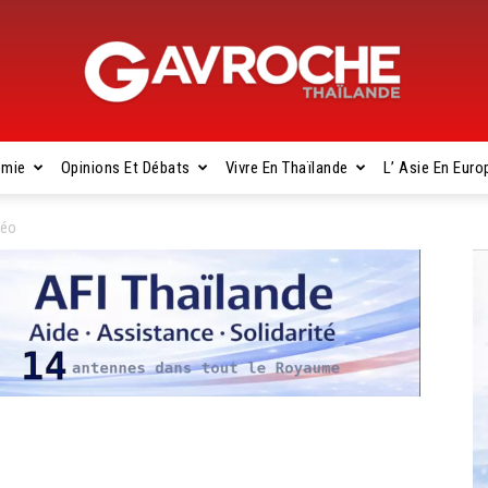
omie
Opinions Et Débats
Vivre En Thaïlande
L’ Asie En Euro
Gavroche
néo
Thaïlande