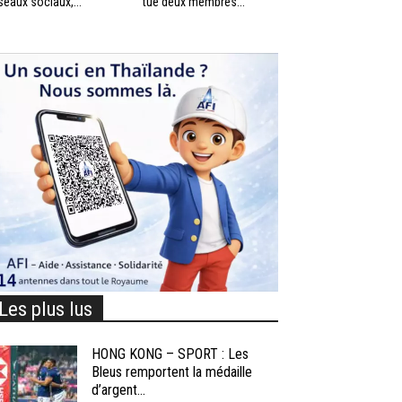
seaux sociaux,...
tué deux membres...
Les plus lus
HONG KONG – SPORT : Les
Bleus remportent la médaille
d’argent...