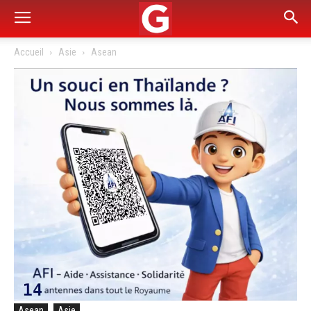
Accueil
Asie
Asean
Asean
Asie