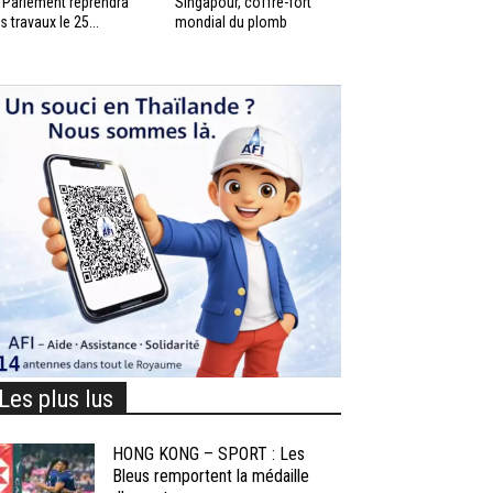
 Parlement reprendra
Singapour, coffre-fort
s travaux le 25...
mondial du plomb
Les plus lus
HONG KONG – SPORT : Les
Bleus remportent la médaille