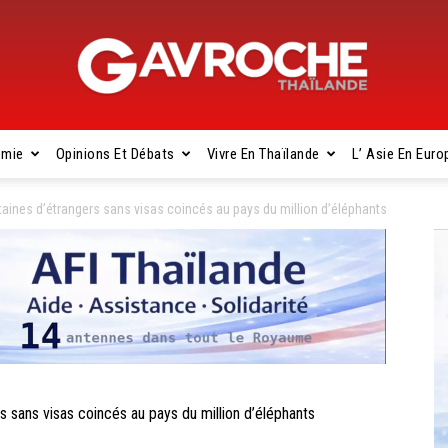
omie
Opinions Et Débats
Vivre En Thaïlande
L’ Asie En Euro
Gavroche
nes d’étrangers sans visas coincés au pays du million d’éléphants
Thaïlande
ans visas coincés au pays du million d’éléphants