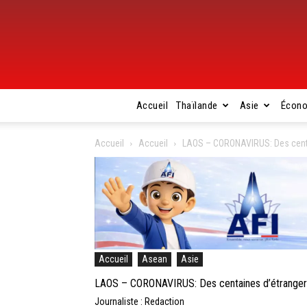
Accueil
Thaïlande
Asie
Écon
Accueil
Accueil
LAOS – CORONAVIRUS: Des centai
Accueil
Asean
Asie
LAOS – CORONAVIRUS: Des centaines d’étrangers s
Journaliste : Redaction