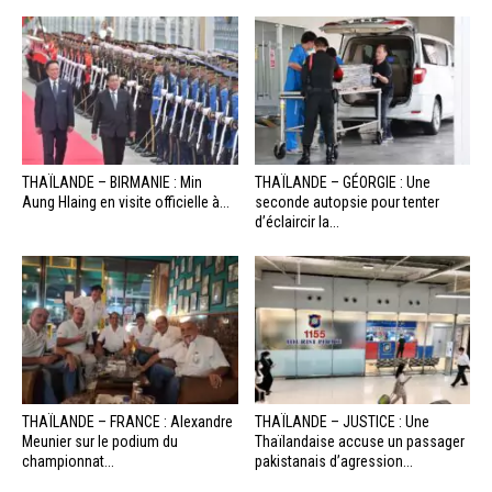
THAÏLANDE – BIRMANIE : Min
THAÏLANDE – GÉORGIE : Une
Aung Hlaing en visite officielle à...
seconde autopsie pour tenter
d’éclaircir la...
THAÏLANDE – FRANCE : Alexandre
THAÏLANDE – JUSTICE : Une
Meunier sur le podium du
Thaïlandaise accuse un passager
championnat...
pakistanais d’agression...