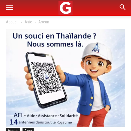
Accueil
Asie
Asean
Asean
Asie