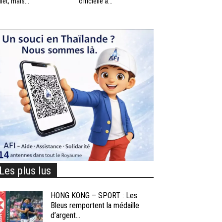
llet, mais...
officielle à...
Les plus lus
HONG KONG – SPORT : Les
Bleus remportent la médaille
d’argent...