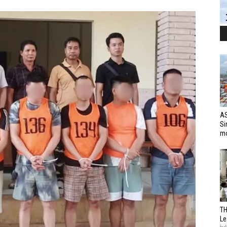
AS
Si
mo
TH
Le