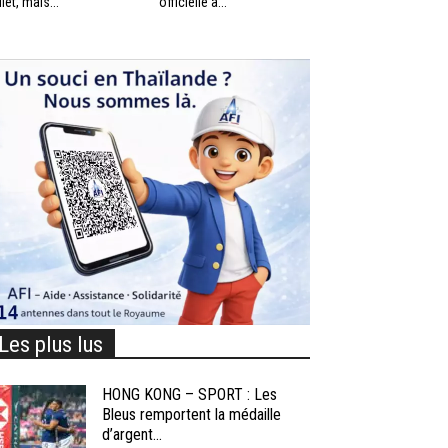
llet, mais...
officielle à...
Les plus lus
HONG KONG – SPORT : Les
Bleus remportent la médaille
d’argent...