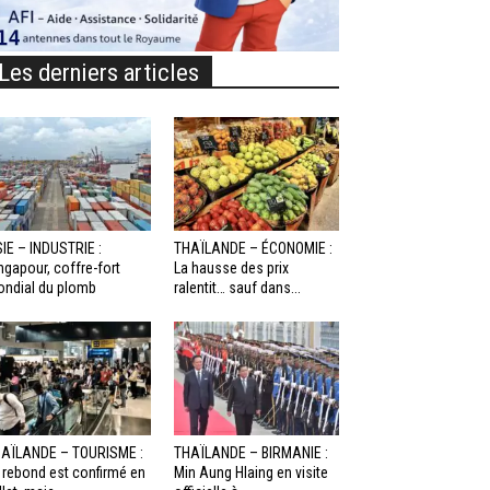
Les derniers articles
IE – INDUSTRIE :
THAÏLANDE – ÉCONOMIE :
ngapour, coffre-fort
La hausse des prix
ndial du plomb
ralentit… sauf dans...
AÏLANDE – TOURISME :
THAÏLANDE – BIRMANIE :
 rebond est confirmé en
Min Aung Hlaing en visite