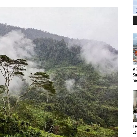
AS
Si
mo
TH
Le