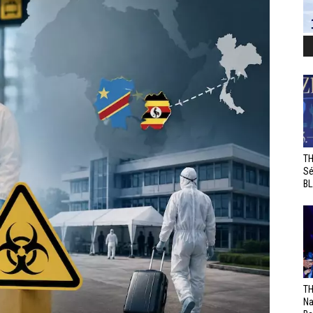
TH
Sé
BL
TH
Na