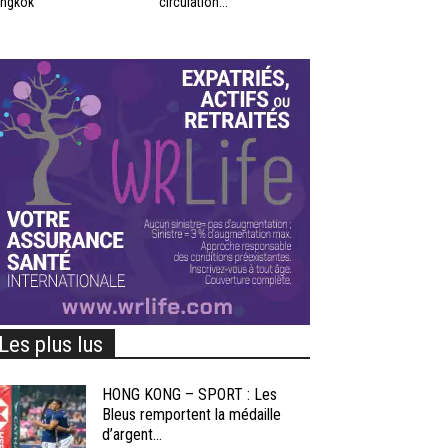
ngkok
circulation...
Les plus lus
HONG KONG – SPORT : Les
Bleus remportent la médaille
d’argent...