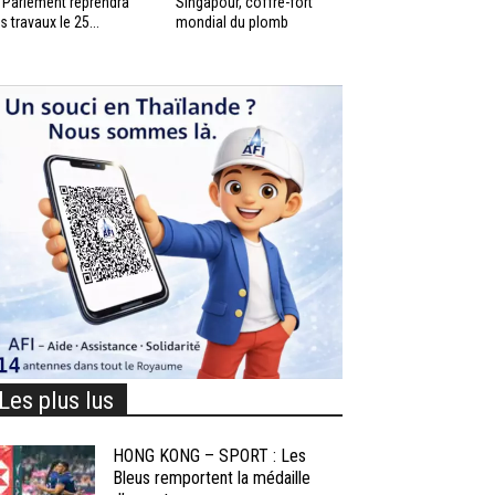
 Parlement reprendra
Singapour, coffre-fort
s travaux le 25...
mondial du plomb
Les plus lus
HONG KONG – SPORT : Les
Bleus remportent la médaille