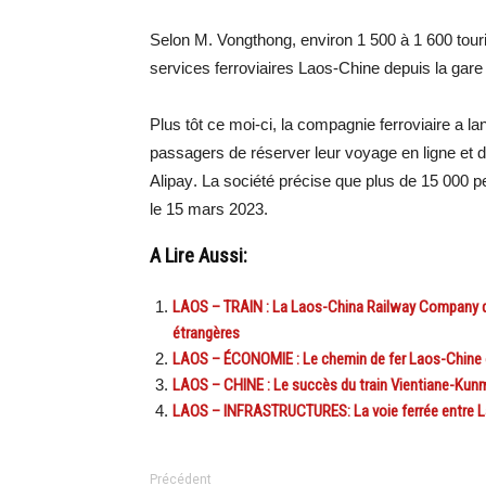
Selon M. Vongthong, environ 1 500 à 1 600 touris
services ferroviaires Laos-Chine depuis la gar
Plus tôt ce moi-ci, la compagnie ferroviaire a l
passagers de réserver leur voyage en ligne et d
Alipay
.
La société précise que plus de 15 000 per
le 15 mars 2023.
A Lire Aussi:
LAOS – TRAIN : La Laos-China Railway Company de
étrangères
LAOS – ÉCONOMIE : Le chemin de fer Laos-Chine o
LAOS – CHINE : Le succès du train Vientiane-Kun
LAOS – INFRASTRUCTURES: La voie ferrée entre La
Précédent