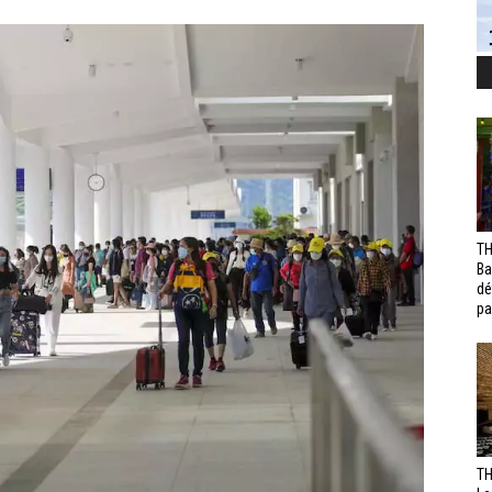
TH
Ba
dé
pa
TH