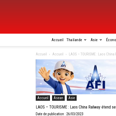
Accueil
Thaïlande
Asie
Écon
Accueil
Accueil
LAOS – TOURISME : Laos China R
Accueil
Asean
Asie
LAOS – TOURISME : Laos China Railway étend ses
Date de publication : 26/03/2023