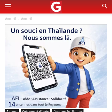
Accueil
Accueil
Accueil
Opinions et débats
Romans-feuilletons