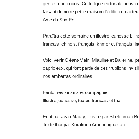
genres confondus. Cette ligne éditoriale nous co
faisant de notre petite maison d’édition un acteur
Asie du Sud-Est.
Paraîtra cette semaine un illustré jeunesse bili
français–chinois, français–khmer et français–i
Voici venir Cléant-Main, Miauline et Ballerine, 
capricieux, qui font partie de ces trublions invisi
nos embarras ordinaires :
Fantômes zinzins et compagnie
Illustré jeunesse, textes français et thaï
Écrit par Jean Maury, illustré par Sketchman Bo
Texte thaï par Korakoch Arunpongpaisan