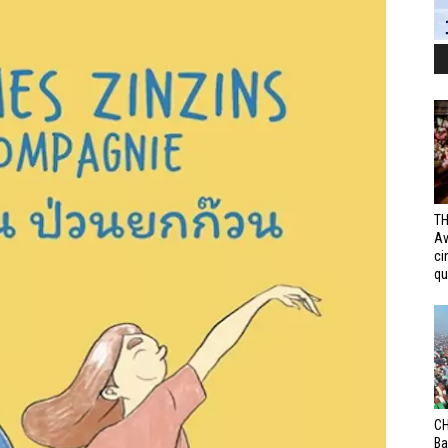
TH
Av
ci
qui
CH
Ba