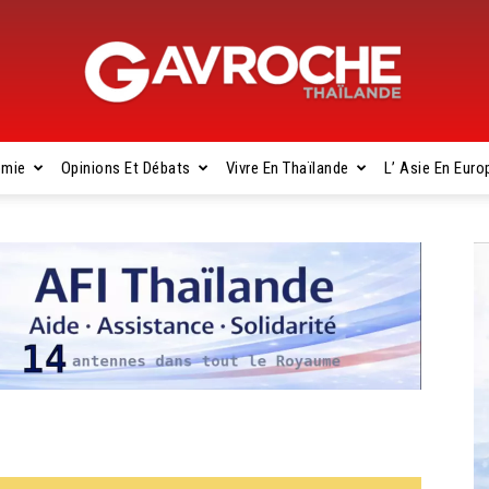
omie
Opinions Et Débats
Vivre En Thaïlande
L’ Asie En Euro
Gavroche
Thaïlande