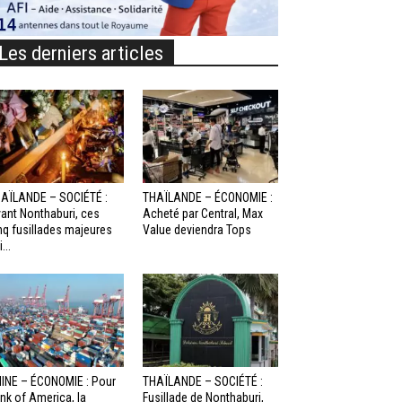
Les derniers articles
AÏLANDE – SOCIÉTÉ :
THAÏLANDE – ÉCONOMIE :
ant Nonthaburi, ces
Acheté par Central, Max
nq fusillades majeures
Value deviendra Tops
...
INE – ÉCONOMIE : Pour
THAÏLANDE – SOCIÉTÉ :
nk of America, la
Fusillade de Nonthaburi,