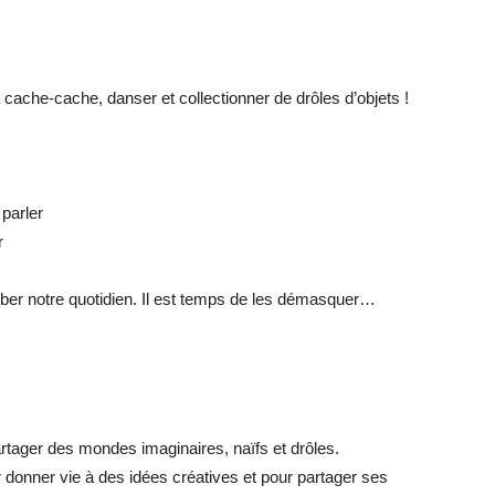
 cache-cache, danser et collectionner de drôles d’objets !
 parler
r
rber notre quotidien. Il est temps de les démasquer…
artager des mondes imaginaires, naïfs et drôles.
r donner vie à des idées créatives et pour partager ses