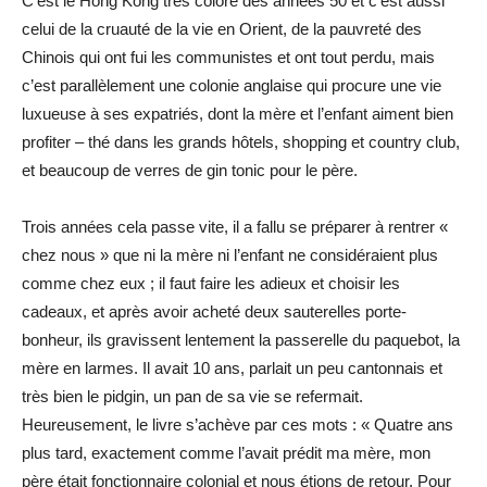
C’est le Hong Kong très coloré des années 50 et c’est aussi
celui de la cruauté de la vie en Orient, de la pauvreté des
Chinois qui ont fui les communistes et ont tout perdu, mais
c’est parallèlement une colonie anglaise qui procure une vie
luxueuse à ses expatriés, dont la mère et l’enfant aiment bien
profiter – thé dans les grands hôtels, shopping et country club,
et beaucoup de verres de gin tonic pour le père.
Trois années cela passe vite, il a fallu se préparer à rentrer «
chez nous » que ni la mère ni l’enfant ne considéraient plus
comme chez eux ; il faut faire les adieux et choisir les
cadeaux, et après avoir acheté deux sauterelles porte-
bonheur, ils gravissent lentement la passerelle du paquebot, la
mère en larmes. Il avait 10 ans, parlait un peu cantonnais et
très bien le pidgin, un pan de sa vie se refermait.
Heureusement, le livre s’achève par ces mots : « Quatre ans
plus tard, exactement comme l’avait prédit ma mère, mon
père était fonctionnaire colonial et nous étions de retour. Pour