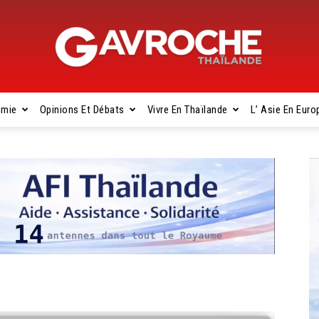
omie
Opinions Et Débats
Vivre En Thaïlande
L’ Asie En Euro
Gavroche
Thaïlande