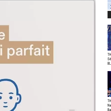
TH
Sé
BL
TH
Na
Ba