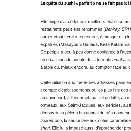
La quête du sushi « parfait » ne se fait pas ic
Elle exige d’accéder aux meilleurs établissemen
restaurants parisiens renommés (
Benkay, ERH, 
aura surtout servi à rencontrer, échanger et, p
expatriés (Masayoshi Hanada, Keita Katamura,
Ce périple a peu à peu donné confiance à l’aut
en un aficionado adepte de la formule
omakase
à table ou, mieux encore, au comptoir face au cl
Cette initiation aux meilleures adresses parisie
exempte d’établissements où les plus fins des a
au chinchard, à l’encornet, au filet de lotte, 
ormeaux, aux Saint-Jacques, aux sérioles, au th
découvrir au pèlerin hexagonal de très nouveau
tsukemono
, la sauce
tare
aux notes caramélisées
shari
. Elle lui a imposé aussi d’appréhender pr