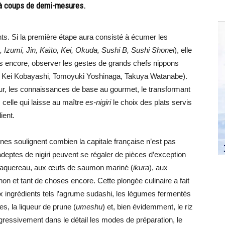
i à coups de demi-mesures.
ts. Si la première étape aura consisté à écumer les
Izumi, Jin, Kaïto, Kei, Okuda, Sushi B, Sushi Shonei
), elle
lus encore, observer les gestes de grands chefs nippons
 Kei Kobayashi, Tomoyuki Yoshinaga, Takuya Watanabe).
eur, les connaissances de base au gourmet, le transformant
, celle qui laisse au maître
es-nigiri
le choix des plats servis
ient.
nnes soulignent combien la capitale française n’est pas
deptes de nigiri peuvent se régaler de pièces d’exception
au maquereau, aux œufs de saumon mariné (
ikura
), aux
on et tant de choses encore. Cette plongée culinaire a fait
x ingrédients tels l’agrume sudashi, les légumes fermentés
, la liqueur de prune (
umeshu
) et, bien évidemment, le riz
ogressivement dans le détail les modes de préparation, le