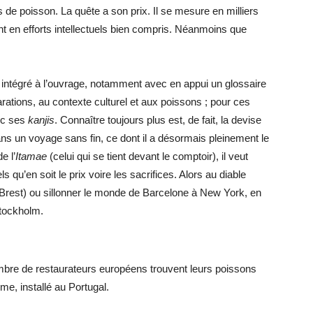
s de poisson. La quête a son prix. Il se mesure en milliers
 en efforts intellectuels bien compris. Néanmoins que
é intégré à l’ouvrage, notamment avec en appui un glossaire
rations, au contexte culturel et aux poissons ; pour ces
ec ses
kanjis
. Connaître toujours plus est, de fait, la devise
ns un voyage sans fin, ce dont il a désormais pleinement le
e l’
Itamae
(celui qui se tient devant le comptoir), il veut
s qu’en soit le prix voire les sacrifices. Alors au diable
i à Brest) ou sillonner le monde de Barcelone à New York, en
tockholm.
ombre de restaurateurs européens trouvent leurs poissons
e, installé au Portugal.