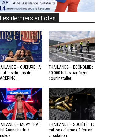
Les derniers articles
AÏLANDE – CULTURE : À
THAÏLANDE – ÉCONOMIE :
oul, les dix ans de
50 000 bahts par foyer
ACKPINK...
pour installer...
AÏLANDE – MUAY THAÏ :
THAÏLANDE – SOCIÉTÉ : 10
bil Anane battu à
millions d’armes à feu en
ngkok
circulation...