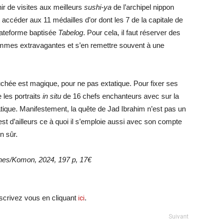
hir de visites aux meilleurs
sushi-ya
de l’archipel nippon
t accéder aux 11 médailles d’or dont les 7 de la capitale de
plateforme baptisée
Tabelog
. Pour cela, il faut réserver des
mmes extravagantes et s’en remettre souvent à une
chée est magique, pour ne pas extatique. Pour fixer ses
 les portraits
in situ
de 16 chefs enchanteurs avec sur la
tique. Manifestement, la quête de Jad Ibrahim n’est pas un
C’est d’ailleurs ce à quoi il s’emploie aussi avec son compte
n sûr.
rènes/Komon, 2024, 197 p, 17€
crivez vous en cliquant
ici
.
Suivant