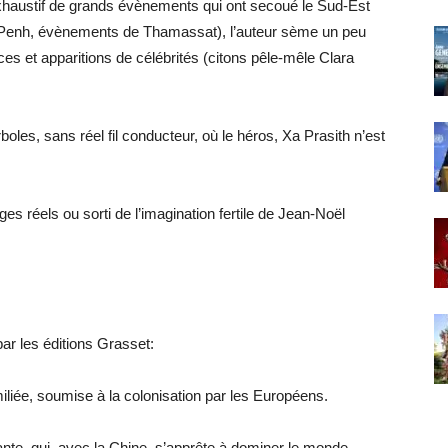
 exhaustif de grands évènements qui ont secoué le Sud-Est
 Penh, évènements de Thamassat), l’auteur sème un peu
ces et apparitions de célébrités (citons pêle-mêle Clara
rboles, sans réel fil conducteur, où le héros, Xa Prasith n’est
es réels ou sorti de l’imagination fertile de Jean-Noël
ar les éditions Grasset:
iliée, soumise à la colonisation par les Européens.
ante, qui, avec la Chine, s’apprête à dominer le monde.