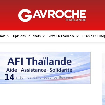
omie
Opinions Et Débats
Vivre En Thaïlande
L’ Asie En Euro
Gavroche
Thaïlande