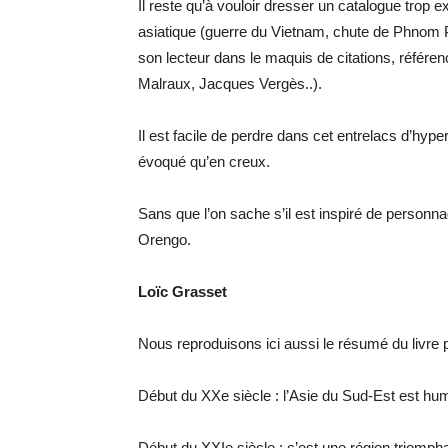
Il reste qu’à vouloir dresser un catalogue trop
asiatique (guerre du Vietnam, chute de Phnom
son lecteur dans le maquis de citations, référen
Malraux, Jacques Vergès..).
Il est facile de perdre dans cet entrelacs d’hype
évoqué qu’en creux.
Sans que l’on sache s’il est inspiré de personnag
Orengo.
Loïc Grasset
Nous reproduisons ici aussi le résumé du livre p
Début du XXe siècle : l’Asie du Sud-Est est hum
Début du XXIe siècle : c’est une région triomph