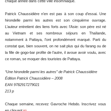
chaque année dans cette ville insomniaque.
Patrick Chaussidière n’en est pas à son coup d’essai. Une
hirondelle parmi les autres est son cinquième ouvrage.
L’auteur entretient des liens forts avec l’Asie: son père est né
au Vietnam et ses nombreux séjours en Thaïlande,
notamment à Pattaya, l’ont profondément marqué. Parti du
constat que, bien souvent, on ne sait plus qui du farang ou de
la fille de gogo-bar profite de l’autre, il avoue avoir voulu, avec
ce roman, se moquer des touristes de Pattaya.
“Une hirondelle parmi les autres” de Patrick Chaussidière
Édition Patrick Chaussidière – 2008
EAN 9782917279021
213 p
Chaque semaine, recevez Gavroche Hebdo. In
scri
vez vous
en cliquant
ici
.