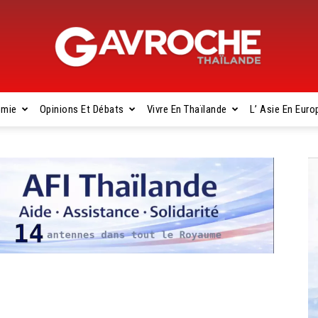
omie
Opinions Et Débats
Vivre En Thaïlande
L’ Asie En Euro
Gavroche
Thaïlande