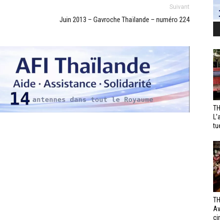
Suivant
Juin 2013 – Gavroche Thaïlande – numéro 224
TH
L’
tu
TH
Av
ci