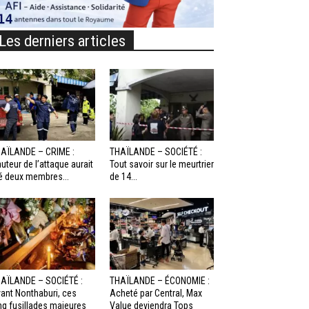
Les derniers articles
AÏLANDE – CRIME :
THAÏLANDE – SOCIÉTÉ :
auteur de l’attaque aurait
Tout savoir sur le meurtrier
é deux membres...
de 14...
AÏLANDE – SOCIÉTÉ :
THAÏLANDE – ÉCONOMIE :
ant Nonthaburi, ces
Acheté par Central, Max
nq fusillades majeures
Value deviendra Tops