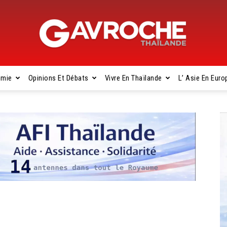
omie
Opinions Et Débats
Vivre En Thaïlande
L’ Asie En Euro
Gavroche
Thaïlande