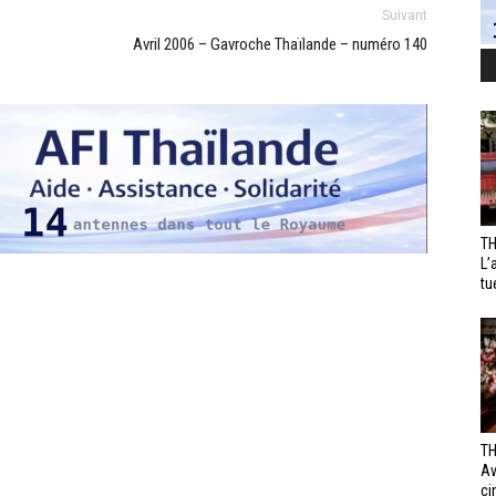
Suivant
Avril 2006 – Gavroche Thaïlande – numéro 140
TH
L’
tu
TH
Av
ci