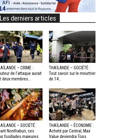
Les derniers articles
AÏLANDE – CRIME :
THAÏLANDE – SOCIÉTÉ :
auteur de l’attaque aurait
Tout savoir sur le meurtrier
é deux membres...
de 14...
AÏLANDE – SOCIÉTÉ :
THAÏLANDE – ÉCONOMIE :
ant Nonthaburi, ces
Acheté par Central, Max
nq fusillades majeures
Value deviendra Tops