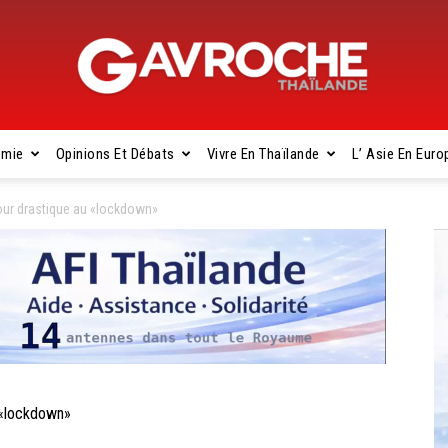
omie
Opinions Et Débats
Vivre En Thaïlande
L’ Asie En Euro
Gavroche
ur drastique au «lockdown»
Thaïlande
 «lockdown»