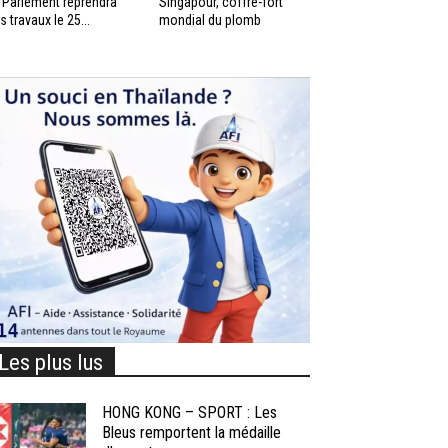
 Parlement reprendra
Singapour, coffre-fort
s travaux le 25...
mondial du plomb
Les plus lus
HONG KONG – SPORT : Les
Bleus remportent la médaille