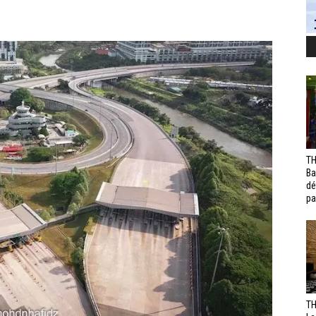
TH
Ba
dé
pa
TH