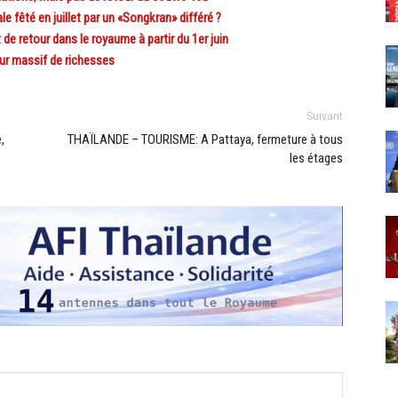
fêté en juillet par un «Songkran» différé ?
etour dans le royaume à partir du 1er juin
r massif de richesses
Suivant
,
THAÏLANDE – TOURISME: A Pattaya, fermeture à tous
les étages