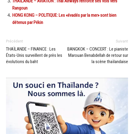
THAÏLANDE – AVIATION : Thai Airways renforce ses vols vers
Rangoun
HONG KONG – POLITIQUE: Les «évadés par la mer» sont bien
détenus par Pékin
Précédent
Suivant
THAÏLANDE – FINANCE : Les
BANGKOK – CONCERT : Le pianiste
États-Unis surveillent de près les
Marouan Benabdellah de retour sur
évolutions du baht
la scène thaïlandaise