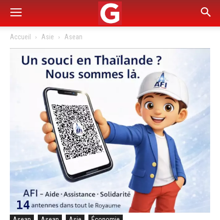
Accueil
Asie
Asean
Asean
Asean
Asie
Économie