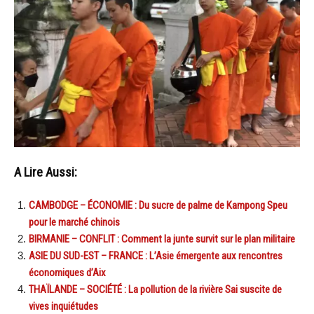
A Lire Aussi:
CAMBODGE – ÉCONOMIE : Du sucre de palme de Kampong Speu
pour le marché chinois
BIRMANIE – CONFLIT : Comment la junte survit sur le plan militaire
ASIE DU SUD-EST – FRANCE : L’Asie émergente aux rencontres
économiques d’Aix
THAÏLANDE – SOCIÉTÉ : La pollution de la rivière Sai suscite de
vives inquiétudes