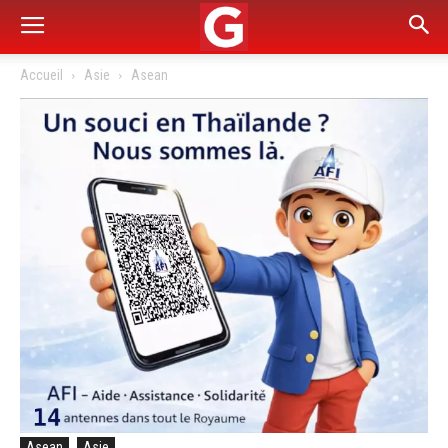
Accueil
Asie
Asean
Asean
Asie