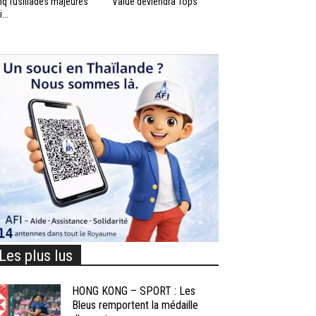
nq fusillades majeures
Value deviendra Tops
...
Les plus lus
HONG KONG – SPORT : Les
Bleus remportent la médaille