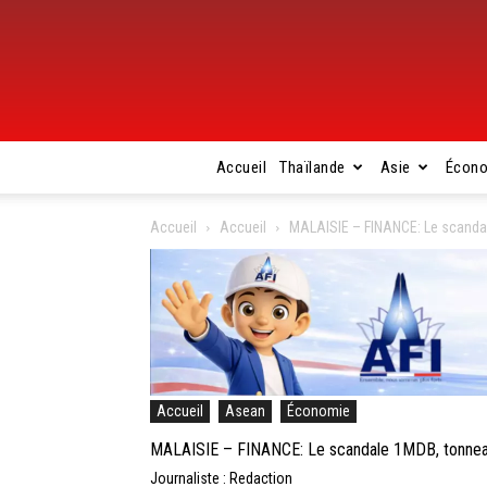
Accueil
Thaïlande
Asie
Écon
Accueil
Accueil
MALAISIE – FINANCE: Le scanda
Accueil
Asean
Économie
MALAISIE – FINANCE: Le scandale 1MDB, tonnea
Journaliste : Redaction