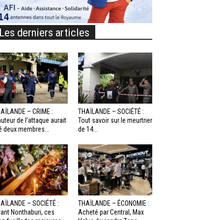
Les derniers articles
AÏLANDE – CRIME :
THAÏLANDE – SOCIÉTÉ :
auteur de l’attaque aurait
Tout savoir sur le meurtrier
é deux membres...
de 14...
AÏLANDE – SOCIÉTÉ :
THAÏLANDE – ÉCONOMIE :
ant Nonthaburi, ces
Acheté par Central, Max