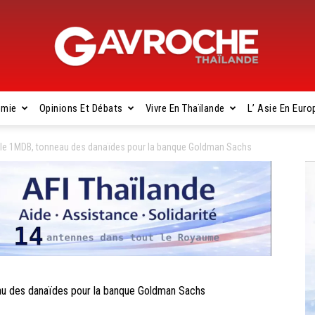
omie
Opinions Et Débats
Vivre En Thaïlande
L’ Asie En Euro
Gavroche
le 1MDB, tonneau des danaïdes pour la banque Goldman Sachs
Thaïlande
u des danaïdes pour la banque Goldman Sachs