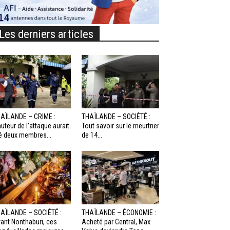
Les derniers articles
AÏLANDE – CRIME :
THAÏLANDE – SOCIÉTÉ :
auteur de l’attaque aurait
Tout savoir sur le meurtrier
é deux membres...
de 14...
AÏLANDE – SOCIÉTÉ :
THAÏLANDE – ÉCONOMIE :
ant Nonthaburi, ces
Acheté par Central, Max