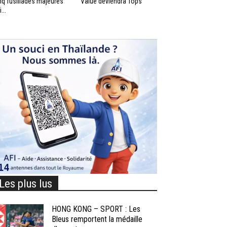
nq fusillades majeures
Value deviendra Tops
...
Les plus lus
HONG KONG – SPORT : Les
Bleus remportent la médaille