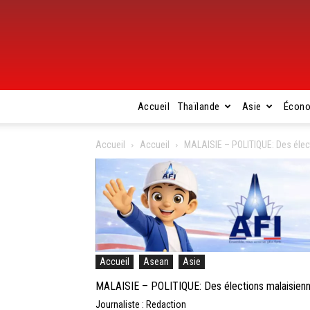
Accueil
Thaïlande
Asie
Écon
Accueil
Accueil
MALAISIE – POLITIQUE: Des éle
Accueil
Asean
Asie
MALAISIE – POLITIQUE: Des élections malaisien
Journaliste : Redaction