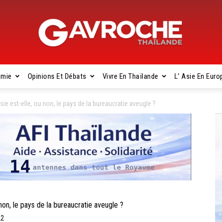
omie
Opinions Et Débats
Vivre En Thaïlande
L’ Asie En Euro
Gavroche
ie est-elle, ou non, le pays de la bureaucratie aveugle ?
Thaïlande
on, le pays de la bureaucratie aveugle ?
22