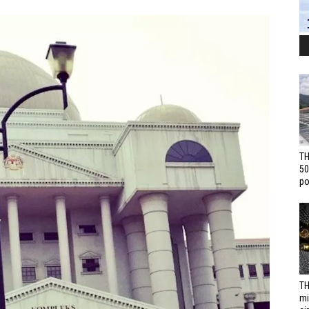
TH
50
po
TH
mi