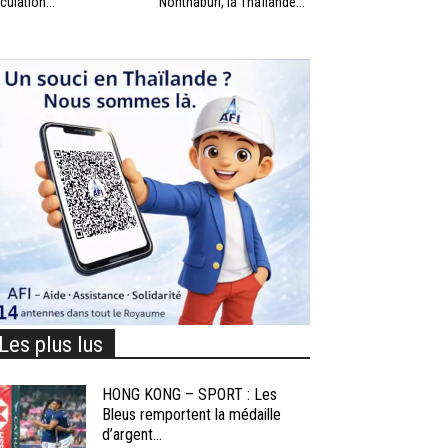
rculation...
Nonthaburi, la Thaïlande...
Les plus lus
HONG KONG – SPORT : Les
Bleus remportent la médaille
d’argent...