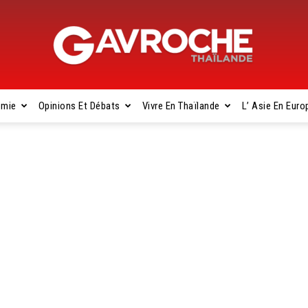
omie
Opinions Et Débats
Vivre En Thaïlande
L’ Asie En Euro
Gavroche
Thaïlande