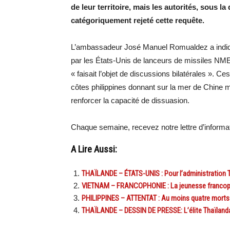
de leur territoire, mais les autorités, sous l
catégoriquement rejeté cette requête.
L’ambassadeur José Manuel Romualdez a indiqué
par les États-Unis de lanceurs de missiles NM
« faisait l’objet de discussions bilatérales ». C
côtes philippines donnant sur la mer de Chine m
renforcer la capacité de dissuasion.
Chaque semaine, recevez notre lettre d’inform
A Lire Aussi:
THAÏLANDE – ÉTATS-UNIS : Pour l’administration T
VIETNAM – FRANCOPHONIE : La jeunesse francopho
PHILIPPINES – ATTENTAT : Au moins quatre morts 
THAÏLANDE – DESSIN DE PRESSE: L’élite Thaïlanda