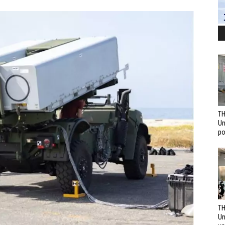
TH
Un
po
TH
Un