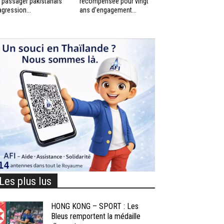
 passager pakistanais
récompensée pour vingt
agression...
ans d’engagement...
Les plus lus
HONG KONG – SPORT : Les
Bleus remportent la médaille